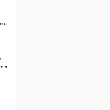
ero,
e
 com