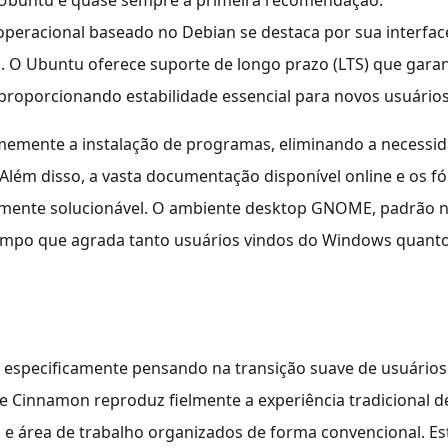
o Ubuntu é quase sempre a primeira recomendação.
operacional baseado no Debian se destaca por sua interfac
. O Ubuntu oferece suporte de longo prazo (LTS) que gara
proporcionando estabilidade essencial para novos usuários
normemente a instalação de programas, eliminando a necessi
lém disso, a vasta documentação disponível online e os f
amente solucionável. O ambiente desktop GNOME, padrão 
impo que agrada tanto usuários vindos do Windows quant
o especificamente pensando na transição suave de usuários
 Cinnamon reproduz fielmente a experiência tradicional d
s e área de trabalho organizados de forma convencional. Es