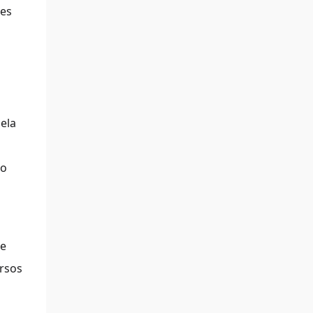
ões
ela
 o
te
ursos