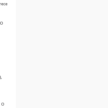
rece
 O
,
. O