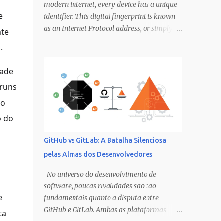
modern internet, every device has a unique
e
identifier. This digital fingerprint is known
as an Internet Protocol address, or simply,
nte
an IP address. For many users, it remains an
.
abstract concept, a string of numbers that
appears only when troubleshooting
dade
network issues or configuring security
óruns
settings. However, understanding what your
IP address is, how it works, and what
no
information it reveals about you is crucial
o do
for navigating the digital world with
confidence and security. This comprehensive
GitHub vs GitLab: A Batalha Silenciosa
guide will demystify the mechanics of IP
pelas Almas dos Desenvolvedores
addresses, explore their types, discuss
privacy implications, and provide practical
No universo do desenvolvimento de
tools for managing your online identity. The
software, poucas rivalidades são tão
Basics: What Exactly Is an IP Address? An IP
e
fundamentais quanto a disputa entre
address is a unique numerical label assigned
GitHub e GitLab. Ambas as plataformas
ta
to each device connected to a computer