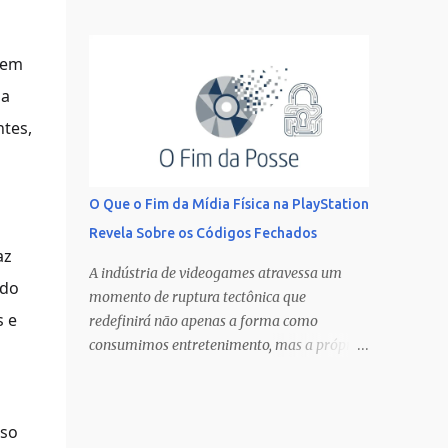
emergiram como pilares essenciais da
network that uses the Internet Protocol for
infraestrutura moderna de programação,
communication. Think of it as your home’s
oferecendo repositórios de código,
sem
postal address but for the digital realm. Just
ferramentas de colaboração e ecossistemas
as mail carriers need ...
 a
completos para equipes de todos os
tamanhos. No entanto, apesar de
tes,
compartilharem o mesmo DNA técnico
baseado no sistema de controle de versão
Git, suas filosofias, modelos de negócios e
O Que o Fim da Mídia Física na PlayStation
abordagens para a comunidade de código
Revela Sobre os Códigos Fechados
aberto divergem significativamente.
az
Compreender essas diferenças não é apenas
A indústria de videogames atravessa um
ado
uma questão acadêmica, mas uma decisão
momento de ruptura tectônica que
estratégica que pode definir o fluxo de
s e
redefinirá não apenas a forma como
trabalho, a cultura organizacional e até o
consumimos entretenimento, mas a própria
sucesso de projetos tecnológicos. As Origens
natureza da posse cultural no século XXI. A
e Filosofias Fundamentais O GitHub foi
Sony Interactive Entertainment confirmou
lançado em 2008 por Chris Wanstrath, PJ
oficialmente que encerrará a produção de
sso
Hyett e Tom Preston-Werner, nascendo com
discos físicos para novos lançamentos de